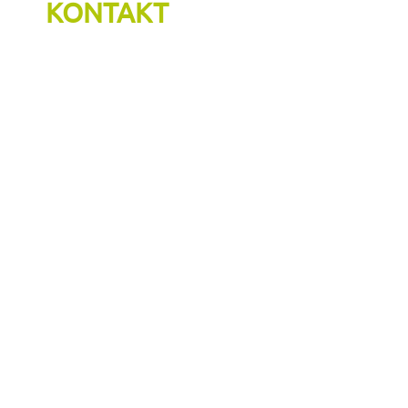
KONTAKT
Adresse : Okenstrasse 288 | 77652 Offenburg
Telefon : +49 07 81 – 919 33 465
E-Mail : info@infra-plus.de
Unverbindliches Angebot anfragen